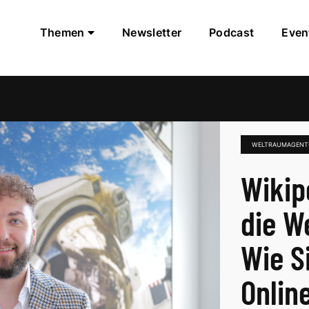
Themen
Newsletter
Podcast
Even
WELTRAUMAGENT
Wikip
die W
Wie S
Onlin