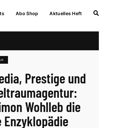
ts
Abo Shop
Aktuelles Heft
UR
edia, Prestige und
eltraumagentur:
imon Wohlleb die
e Enzyklopädie