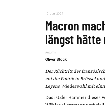
10. Juni 2024
Macron mach
längst hätt
Autor*in
Oliver Stock
Der Rücktritt des französis
auf die Politik in Brüssel un
Leyens Wiederwahl mit einma
Das ist der Hammer dieses 
Wähler allesamt nur offizie