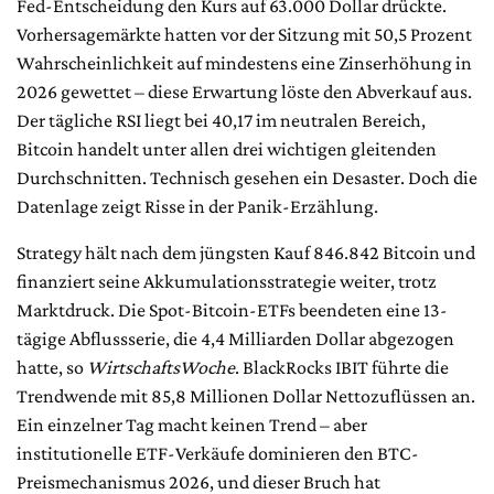
Fed-Entscheidung den Kurs auf 63.000 Dollar drückte.
Vorhersagemärkte hatten vor der Sitzung mit 50,5 Prozent
Wahrscheinlichkeit auf mindestens eine Zinserhöhung in
2026 gewettet – diese Erwartung löste den Abverkauf aus.
Der tägliche RSI liegt bei 40,17 im neutralen Bereich,
Bitcoin handelt unter allen drei wichtigen gleitenden
Durchschnitten. Technisch gesehen ein Desaster. Doch die
Datenlage zeigt Risse in der Panik-Erzählung.
Strategy hält nach dem jüngsten Kauf 846.842 Bitcoin und
finanziert seine Akkumulationsstrategie weiter, trotz
Marktdruck. Die Spot-Bitcoin-ETFs beendeten eine 13-
tägige Abflussserie, die 4,4 Milliarden Dollar abgezogen
hatte, so
WirtschaftsWoche
. BlackRocks IBIT führte die
Trendwende mit 85,8 Millionen Dollar Nettozuflüssen an.
Ein einzelner Tag macht keinen Trend – aber
institutionelle ETF-Verkäufe dominieren den BTC-
Preismechanismus 2026, und dieser Bruch hat