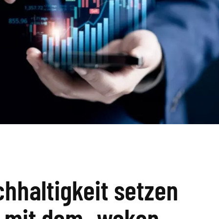
chhaltigkeit setzen
s mit dem „woken