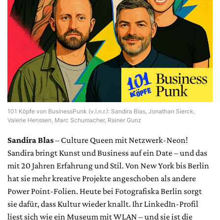
101 Köpfe von BusinessPunk (v.l.n.r.): Sandira Blas, Jonathan Sierck,
Valerie Henssen, Marc Schumacher, Rainer Gunz
Sandira Blas
– Culture Queen mit Netzwerk-Neon!
Sandira bringt Kunst und Business auf ein Date – und das
mit 20 Jahren Erfahrung und Stil. Von New York bis Berlin
hat sie mehr kreative Projekte angeschoben als andere
Power Point-Folien. Heute bei Fotografiska Berlin sorgt
sie dafür, dass Kultur wieder knallt. Ihr LinkedIn-Profil
liest sich wie ein Museum mit WLAN – und sie ist die