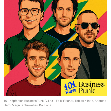
101 Köpfe von BusinessPunk (v.l.n.r.): Felix Fischer, Tobias Klinke, Andreas
Herb, Magnus Drewelies, Kai Lanz