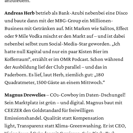
anzufeuern.
Andreas Herb
betrieb als Bank-Azubi nebenbei eine Disco
und baute dann mit der MBG-Group ein Millionen-
Business mit Getränken auf. Mit Marken wie Salitos, Effect
oder 9 Mile Vodka mischt er den Markt auf – und ist dabei
nebenbei selbst zum Social-Media-Star geworden. „Ich
hatte null Kapital und nur ein paar Kisten Bier im
Kofferraum“, erzählt er im OMR Podcast. Schon während
der Ausbildung lief der Club parallel – und das in
Paderborn. Es lief, laut Herb, ziemlich gut: „180
Quadratmeter, 1500 Gäste an einem Mittwoch.“
Magnus Drewelies
– CO₂-Cowboy im Daten-Dschungel!
Sein Marktplatz ist grün – und digital. Magnus baut mit
CEEZER den Goldstandard für freiwilligen
Emissionshandel. Qualität statt Kompensation
light, Transparenz statt Klima-Greenwashing. Er ist CEO,