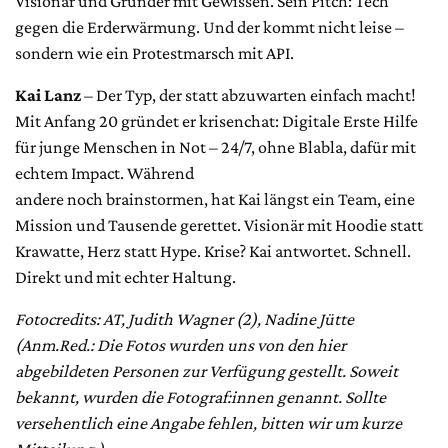
Visionär und Gründer mit Gewissen. Sein Pitch: Tech
gegen die Erderwärmung. Und der kommt nicht leise –
sondern wie ein Protestmarsch mit API.
Kai Lanz
– Der Typ, der statt abzuwarten einfach macht!
Mit Anfang 20 gründet er krisenchat: Digitale Erste Hilfe
für junge Menschen in Not – 24/7, ohne Blabla, dafür mit
echtem Impact. Während
andere noch brainstormen, hat Kai längst ein Team, eine
Mission und Tausende gerettet. Visionär mit Hoodie statt
Krawatte, Herz statt Hype. Krise? Kai antwortet. Schnell.
Direkt und mit echter Haltung.
Fotocredits: AT, Judith Wagner (2), Nadine Jütte
(Anm.Red.: Die Fotos wurden uns von den hier
abgebildeten Personen zur Verfügung gestellt. Soweit
bekannt, wurden die Fotograf:innen genannt. Sollte
versehentlich eine Angabe fehlen, bitten wir um kurze