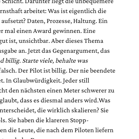
re Schicht. Darunter liegt die unbequemere
nsthaft arbeitet: Was ist eigentlich die
 aufsetzt? Daten, Prozesse, Haltung. Ein
der mal einen Award gewinnen. Eine
gut ist, unsichtbar. Aber dieses Thema
usgabe an. Jetzt das Gegenargument, das
d billig. Starte viele, behalte was
falsch. Der Pilot ist billig. Der nie beendete
et. In Glaubwürdigkeit. Jeder still
cht den nächsten einen Meter schwerer zu
glaubt, dass es diesmal anders wird.Was
erscheidet, die wirklich skalieren? Sie
ls. Sie haben die klareren Stopp-
n die Leute, die nach dem Piloten liefern