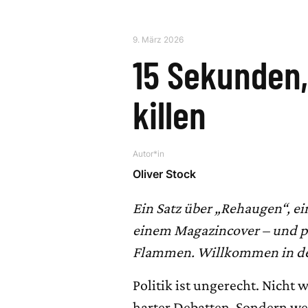
9. März 2026
15 Sekunden,
killen
Autor*in
Oliver Stock
Ein Satz über „Rehaugen“, ei
einem Magazincover – und pl
Flammen. Willkommen in d
Politik ist ungerecht. Nicht
harter Debatten. Sondern w