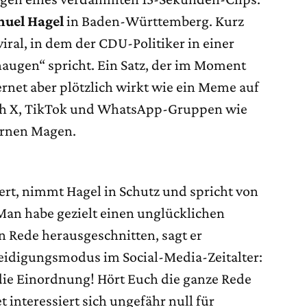
uel Hagel
in Baden-Württemberg. Kurz
iral, in dem der CDU-Politiker in einer
haugen“ spricht. Ein Satz, der im Moment
rnet aber plötzlich wirkt wie ein Meme auf
rch X, TikTok und WhatsApp-Gruppen wie
ernen Magen.
t, nimmt Hagel in Schutz und spricht von
an habe gezielt einen unglücklichen
n Rede herausgeschnitten, sagt er
eidigungsmodus im Social-Media-Zeitalter:
 die Einordnung! Hört Euch die ganze Rede
 interessiert sich ungefähr null für