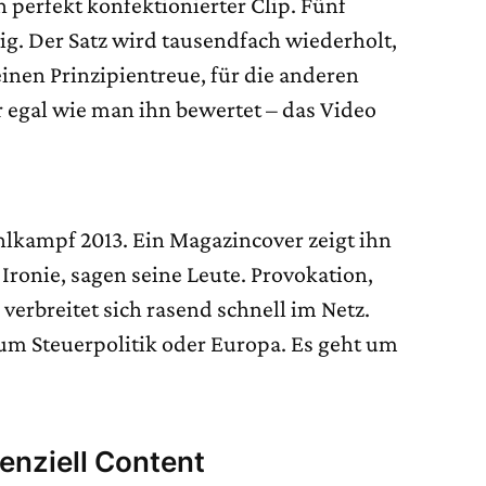
n perfekt konfektionierter Clip. Fünf
ig. Der Satz wird tausendfach wiederholt,
e einen Prinzipientreue, für die anderen
er egal wie man ihn bewertet – das Video
lkampf 2013. Ein Magazincover zeigt ihn
Ironie, sagen seine Leute. Provokation,
verbreitet sich rasend schnell im Netz.
 um Steuerpolitik oder Europa. Es geht um
tenziell Content