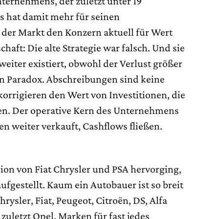
ernehmens, der zuletzt unter 19
is hat damit mehr für seinen
s der Markt den Konzern aktuell für Wert
schaft: Die alte Strategie war falsch. Und sie
weiter existiert, obwohl der Verlust größer
kein Paradox. Abschreibungen sind keine
 korrigieren den Wert von Investitionen, die
nen. Der operative Kern des Unternehmens
en weiter verkauft, Cashflows fließen.
ion von Fiat Chrysler und PSA hervorging,
 aufgestellt. Kaum ein Autobauer ist so breit
rysler, Fiat, Peugeot, Citroën, DS, Alfa
zuletzt Opel. Marken für fast jedes