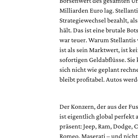
Börsenwert des gesamten Unt
Milliarden Euro lag. Stellant
Strategiewechsel bezahlt, al
hält. Das ist eine brutale Bot
war teuer. Warum Stellantis 
ist als sein Marktwert, ist 
sofortigen Geldabflüsse. Sie
sich nicht wie geplant rech
bleibt profitabel. Autos werd
Der Konzern, der aus der Fus
ist eigentlich global perfekt
präsent: Jeep, Ram, Dodge, Ch
Romeo, Maserati – und nicht 