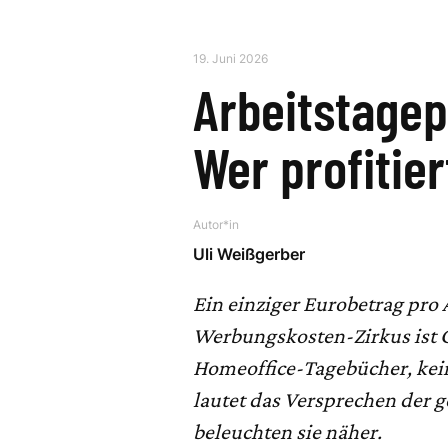
19. Juni 2026
Arbeitstage
Wer profitier
Autor*in
Uli Weißgerber
Ein einziger Eurobetrag pro 
Werbungskosten-Zirkus ist G
Homeoffice-Tagebücher, kein
lautet das Versprechen der 
beleuchten sie näher.