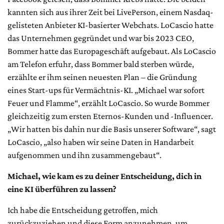
kannten sich aus ihrer Zeit bei LivePerson, einem Nasdaq-
gelisteten Anbieter KI-basierter Webchats. LoCascio hatte
das Unternehmen gegründet und war bis 2023 CEO,
Bommer hatte das Europageschäft aufgebaut. Als LoCascio
am Telefon erfuhr, dass Bommer bald sterben würde,
erzählte er ihm seinen neuesten Plan – die Gründung
eines Start-ups für Vermächtnis-KI. „Michael war sofort
Feuer und Flamme“, erzählt LoCascio. So wurde Bommer
gleichzeitig zum ersten Eternos-Kunden und -Influencer.
„Wir hatten bis dahin nur die Basis unserer Software“, sagt
LoCascio, „also haben wir seine Daten in Handarbeit
aufgenommen und ihn zusammengebaut“.
Michael, wie kam es zu deiner Entscheidung, dich in
eine KI überführen zu lassen?
Ich habe die Entscheidung getroffen, mich
zurückzuziehen und diese Form anzunehmen, um