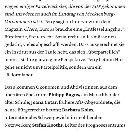
wegen einiger Parteiwechsler, die von der FDP gekommen
sind, inzwischen auch im Landtag von Mecklenburg-
Vorpommern sitzt
. Petry sagt im Interview mit dem
Magazin
Cicero
, Europa brauche eine „Entfesselungskur“.
Bürokratie, Steuerrecht, Sozialrecht – alles müsse neu
gedacht, vieles abgeschafft werden. Dass ausgerechnet sie
ein Institut aus der Taufe hebt, das sich „überparteilich“
nennt, ist ihre ganz eigene Perspektive. Petry betont: Hier
gehe es nicht um Parteipolitik, sondern um ein
„Reformlabor“.
Dazu kommen Ökonomen und Aktivistinnen aus dem
libertären Spektrum:
Philipp Bagus
,
ein Marktliberaler
alter Schule;
Joana Cotar
, frühere AfD-Abgeordnete, die
heute Bürgerrechte betont;
Barbara Kolm
,
internationales Schwergewicht in neoliberalen
Netzwerken;
Stefan Kooths
, Leiter des Prognosezentrums