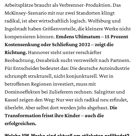
Arbeitsplätze braucht als Verbrenner-Produktion. Das
McKinsey-Szenario mit nur zwei Standorten klingt
radikal, ist aber wirtschaftlich logisch. Wolfsburg und
Ingolstadt haben Größenvorteile, die kleinere Werke nicht
kompensieren können.
Emdens Ultimatum – 15 Prozent
Kostensenkung oder Schließung 2032 – zeigt die
Richtung.
Hannover steht unter verschärfter
Beobachtung, Osnabrück sucht verzweifelt nach Partnern.
Für Entscheider bedeutet das: Die deutsche Autoindustrie
schrumpft strukturell, nicht konjunkturell. Wer in
betroffenen Regionen investiert, muss mit
Dominoeffekten bei Zulieferern rechnen. Salzgitter und
Kassel zeigen den Weg: Nur wer sich radikal neu erfindet,
überlebt. Aber selbst dort werden Jobs abgebaut.
Die
Transformation frisst ihre Kinder – auch die
erfolgreichen.
Welche VW-Werke sind aktuell am stärksten gefährdet?