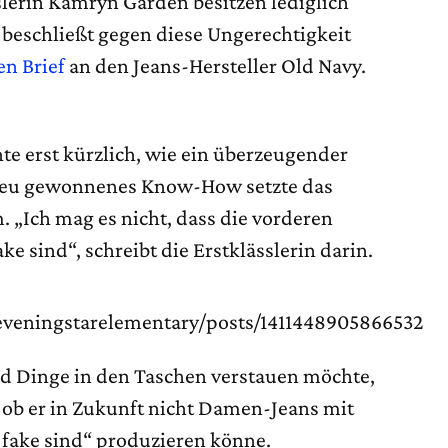
slerin Kamryn Garden besitzen lediglich
beschließt gegen diese Ungerechtigkeit
en Brief
an den Jeans-Hersteller Old Navy.
nte erst kürzlich, wie ein überzeugender
r neu gewonnenes Know-How setzte das
. „Ich mag es nicht, dass die vorderen
e sind“, schreibt die Erstklässlerin darin.
eveningstarelementary/posts/1411448905866532
nd Dinge in den Taschen verstauen möchte,
 ob er in Zukunft nicht Damen-Jeans mit
 fake sind“ produzieren könne.