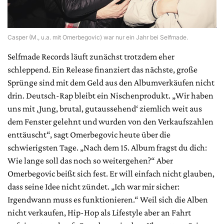
Casper (M., u.a. mit Omerbegovic) war nur ein Jahr bei Selfmade.
Selfmade Records läuft zunächst trotzdem eher
schleppend. Ein Release finanziert das nächste, große
Sprünge sind mit dem Geld aus den Albumverkäufen nicht
drin. Deutsch-Rap bleibt ein Nischenprodukt. „Wir haben
uns mit ‚Jung, brutal, gutaussehend‘ ziemlich weit aus
dem Fenster gelehnt und wurden von den Verkaufszahlen
enttäuscht“, sagt Omerbegovic heute über die
schwierigsten Tage. „Nach dem 15. Album fragst du dich:
Wie lange soll das noch so weitergehen?“ Aber
Omerbegovic beißt sich fest. Er will einfach nicht glauben,
dass seine Idee nicht zündet. „Ich war mir sicher:
Irgendwann muss es funktionieren.“ Weil sich die Alben
nicht verkaufen, Hip-Hop als Lifestyle aber an Fahrt