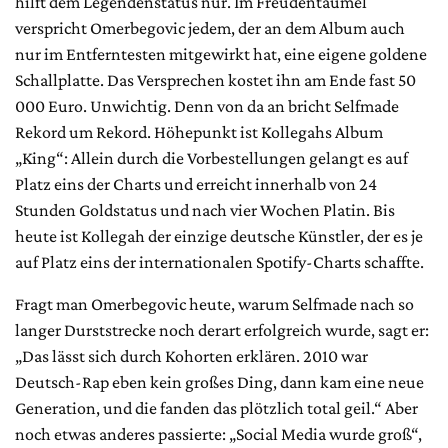
hilft dem Legendenstatus nur. Im Freudentaumel
verspricht Omerbegovic jedem, der an dem Album auch
nur im Entferntesten mitgewirkt hat, eine eigene goldene
Schallplatte. Das Versprechen kostet ihn am Ende fast 50
000 Euro. Unwichtig. Denn von da an bricht Selfmade
Rekord um Rekord. Höhepunkt ist Kollegahs Album
„King“: Allein durch die Vorbestellungen gelangt es auf
Platz eins der Charts und erreicht innerhalb von 24
Stunden Goldstatus und nach vier Wochen Platin. Bis
heute ist Kollegah der einzige deutsche Künstler, der es je
auf Platz eins der internationalen Spotify-Charts schaffte.
Fragt man Omerbegovic heute, warum Selfmade nach so
langer Durststrecke noch derart erfolgreich wurde, sagt er:
„Das lässt sich durch Kohorten erklären. 2010 war
Deutsch-Rap eben kein großes Ding, dann kam eine neue
Generation, und die fanden das plötzlich total geil.“ Aber
noch etwas anderes passierte: „Social Media wurde groß“,