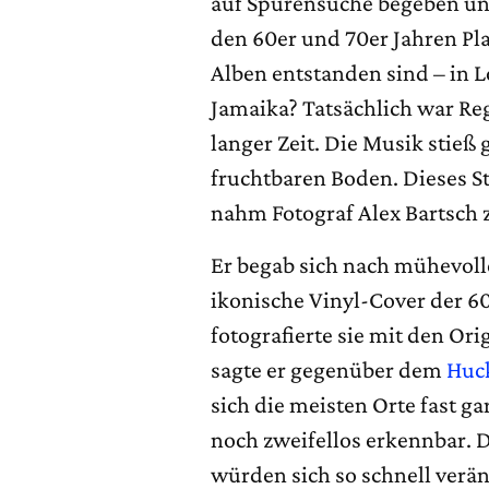
auf Spurensuche begeben und
den 60er und 70er Jahren P
Alben entstanden sind – in 
Jamaika? Tatsächlich war Re
langer Zeit. Die Musik stieß
fruchtbaren Boden. Dieses S
nahm Fotograf Alex Bartsch z
Er begab sich nach mühevoll
ikonische Vinyl-Cover der 6
fotografierte sie mit den Or
sagte er gegenüber dem
Huc
sich die meisten Orte fast ga
noch zweifellos erkennbar. 
würden sich so schnell verä