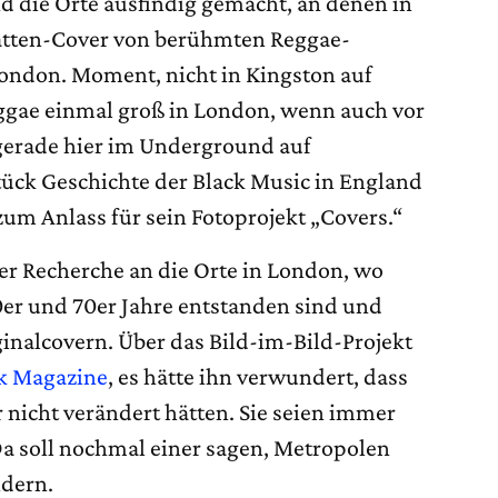
 die Orte ausfindig gemacht, an denen in
latten-Cover von berühmten Reggae-
London. Moment, nicht in Kingston auf
ggae einmal groß in London, wenn auch vor
 gerade hier im Underground auf
tück Geschichte der Black Music in England
um Anlass für sein Fotoprojekt „Covers.“
er Recherche an die Orte in London, wo
0er und 70er Jahre entstanden sind und
iginalcovern. Über das Bild-im-Bild-Projekt
k Magazine
, es hätte ihn verwundert, dass
r nicht verändert hätten. Sie seien immer
Da soll nochmal einer sagen, Metropolen
ndern.