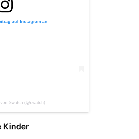
eitrag auf Instagram an
lt von Swatch (@swatch)
e Kinder