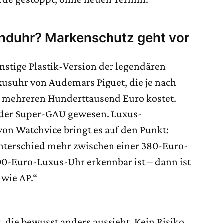
duhr? Markenschutz geht vor
ünstige Plastik-Version der legendären
xusuhr von Audemars Piguet, die je nach
 mehreren Hunderttausend Euro kostet.
 der Super-GAU gewesen. Luxus-
on Watchvice bringt es auf den Punkt:
nterschied mehr zwischen einer 380-Euro-
00-Euro-Luxus-Uhr erkennbar ist – dann ist
 wie AP.“
 die bewusst anders aussieht. Kein Risiko,