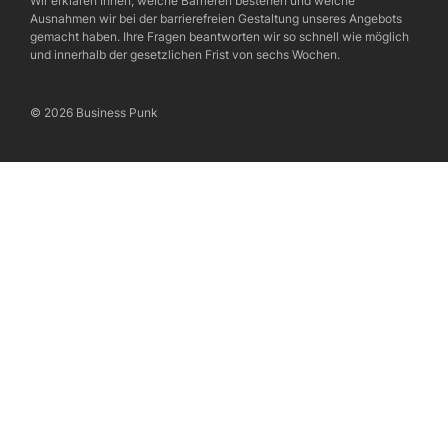
Wir erklären Ihnen, welche Barrieren bestehen und welche
Ausnahmen wir bei der barrierefreien Gestaltung unseres Angebots
gemacht haben. Ihre Fragen beantworten wir so schnell wie möglich
und innerhalb der gesetzlichen Frist von sechs Wochen.
© 2026 Business Punk