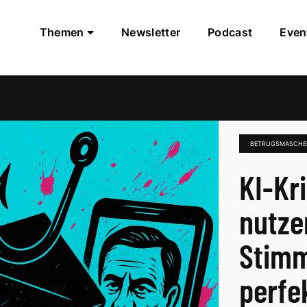
Themen
Newsletter
Podcast
Even
BETRUGSMASCHE
KI-Kri
nutze
Stimm
perfe