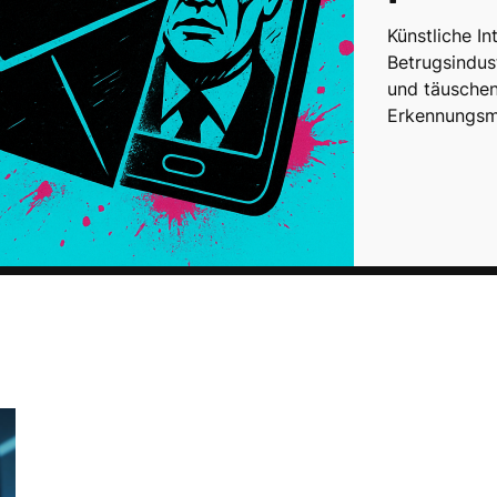
Künstliche In
Betrugsindus
und täusche
Erkennungsme