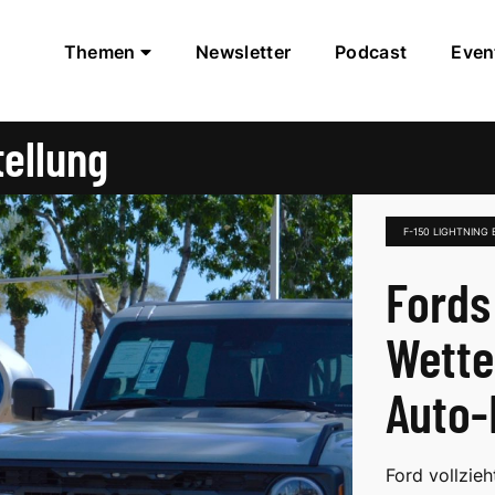
Themen
Newsletter
Podcast
Even
tellung
F-150 LIGHTNING
Fords
Wette
Auto-
Ford vollzieh