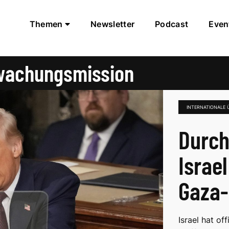
Themen
Newsletter
Podcast
Even
rwachungsmission
INTERNATIONALE
Durch
Israe
Gaza-
Israel hat of