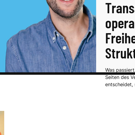
Trans
opera
Freih
Struk
Was passiert
Seiten des V
entscheidet, 