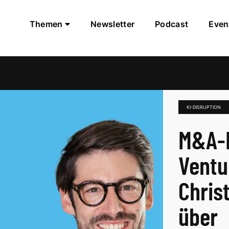
Themen
Newsletter
Podcast
Even
KI-DISRUPTION
M&A-E
Ventu
Chris
über