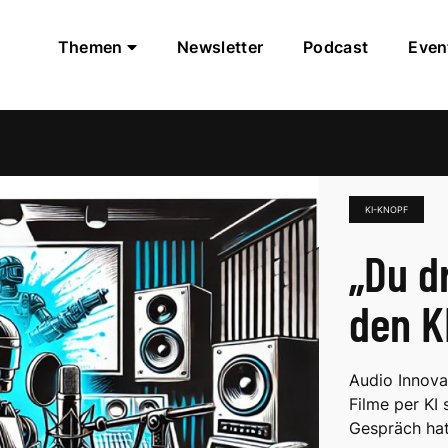
Themen
Newsletter
Podcast
Even
KI-KNOPF
„Du d
den K
Audio Innovat
Filme per KI 
Gespräch ha