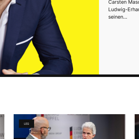
Carsten Masc
Ludwig-Erhar
seinen…
LEG