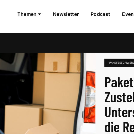
Themen
Newsletter
Podcast
Even
PAKETBESCHWER
Paket
Zuste
Unters
die R