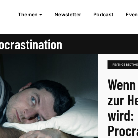
Themen
Newsletter
Podcast
Even
ocrastination
REVENGE BEDTIME
Wenn 
zur H
wird:
Procr