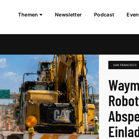
Themen
Newsletter
Podcast
Even
SAN FRANCISCO
Waymo
Robot
Abspe
Einla