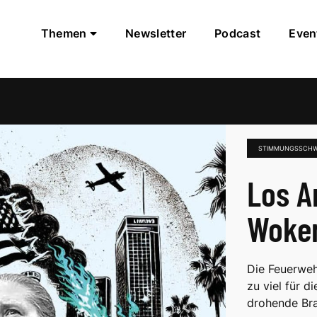
Themen
Newsletter
Podcast
Even
STIMMUNGSSCH
Los A
Woken
Die Feuerweh
zu viel für d
drohende Br