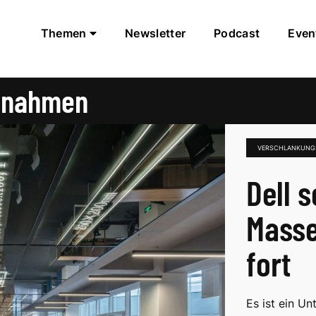
Themen
Newsletter
Podcast
Even
ßnahmen
VERSCHLANKUN
Dell s
Masse
fort
Es ist ein U