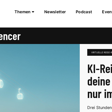
Themen
Newsletter
Podcast
Even
uencer
VIRTUELLE REISE-
KI-Re
deine
nur i
Drei Stunden 