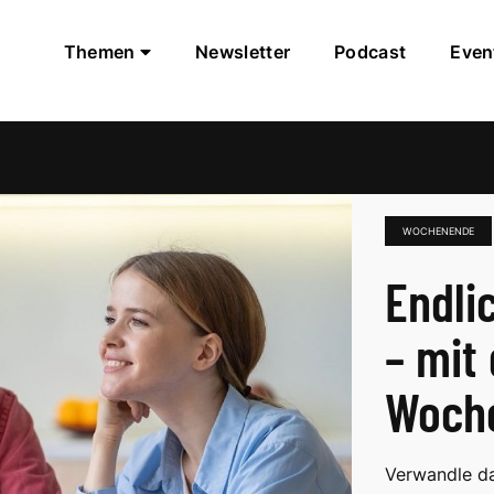
Themen
Newsletter
Podcast
Even
WOCHENENDE
Endli
– mit
Woch
Verwandle da