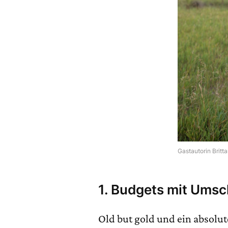
Gastautorin Britt
1. B
udgets mit Umsc
Old but gold und ein absolut