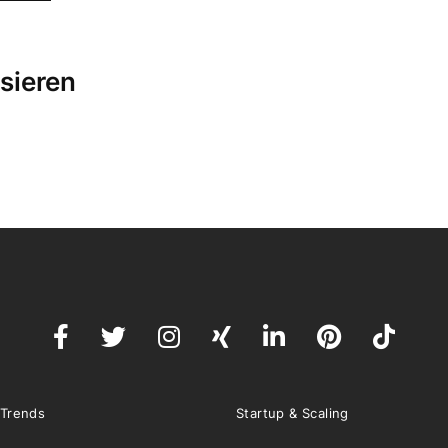
sieren
 Trends
Startup & Scaling