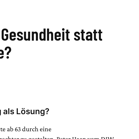
 Gesundheit statt
e?
 als Lösung?
te ab 63 durch eine
echter zu gestalten. Peter Haan vom DIW