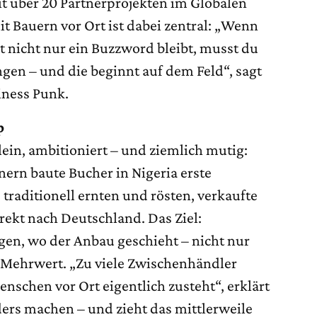
t über 20 Partnerprojekten im Globalen
t Bauern vor Ort ist dabei zentral: „Wenn
it nicht nur ein Buzzword bleibt, musst du
gen – und die beginnt auf dem Feld“, sagt
iness Punk.
p
ein, ambitioniert – und ziemlich mutig:
ern baute Bucher in Nigeria erste
 traditionell ernten und rösten, verkaufte
rekt nach Deutschland. Das Ziel:
en, wo der Anbau geschieht – nicht nur
r Mehrwert. „Zu viele Zwischenhändler
enschen vor Ort eigentlich zusteht“, erklärt
ders machen – und zieht das mittlerweile