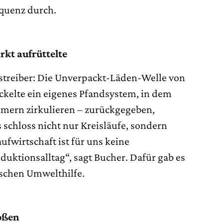
quenz durch.
kt aufrüttelte
treiber: Die Unverpackt-Läden-Welle von
ickelte ein eigenes Pfandsystem, in dem
Eimern zirkulieren – zurückgegeben,
s schloss nicht nur Kreisläufe, sondern
aufwirtschaft ist für uns keine
oduktionsalltag“, sagt Bucher. Dafür gab es
tschen Umwelthilfe.
oßen