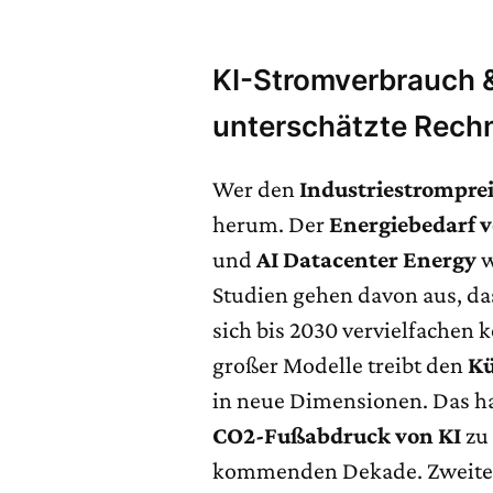
KI-Stromverbrauch 
unterschätzte Rech
Wer den
Industriestrompre
herum. Der
Energiebedarf v
und
AI Datacenter Energy
w
Studien gehen davon aus, da
sich bis 2030 vervielfachen k
großer Modelle treibt den
Kü
in neue Dimensionen. Das ha
CO2-Fußabdruck von KI
zu
kommenden Dekade. Zweitens