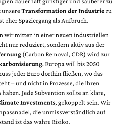
gien dauerhaft günstiger und sauberer zu
t unsere
Transformation der Industrie
zu
ist eher Spaziergang als Aufbruch.
n wir mitten in einer neuen industriellen
cht nur reduziert, sondern aktiv aus der
fernung
(Carbon Removal, CDR) wird zur
karbonisierung
. Europa will bis 2050
uss jeder Euro dorthin fließen, wo das
eht – und nicht in Prozesse, die ihren
 haben. Jede Subvention sollte an klare,
Climate Investments
, gekoppelt sein. Wir
mpassnadel, die unmissverständlich auf
lstand ist das wahre Risiko.