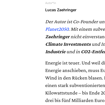
Autor*in
Lucas Zaehringer
Der Autor ist Co-Founder u
Planet2050
. Mit einem subv
Zaehringer
nicht einverstand
Climate Investments
und In
Industrie
und in
CO2-Entfe
Energie ist teuer. Und weil d
Energie anschieben, muss E
Wind in den Rücken blasen. 
einen stark subventionierte
Kilowattstunde – bis Ende 20
drei bis fünf Milliarden Euro