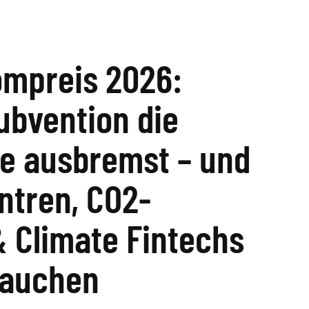
ompreis 2026:
ubvention die
e ausbremst – und
ntren, CO2-
 Climate Fintechs
rauchen