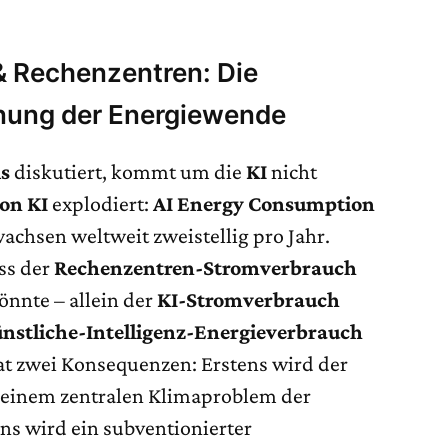
& Rechenzentren: Die
nung der Energiewende
is
diskutiert, kommt um die
KI
nicht
on KI
explodiert:
AI Energy Consumption
achsen weltweit zweistellig pro Jahr.
ss der
Rechenzentren-Stromverbrauch
önnte – allein der
KI-Stromverbrauch
nstliche-Intelligenz-Energieverbrauch
t zwei Konsequenzen: Erstens wird der
 einem zentralen Klimaproblem der
 wird ein subventionierter