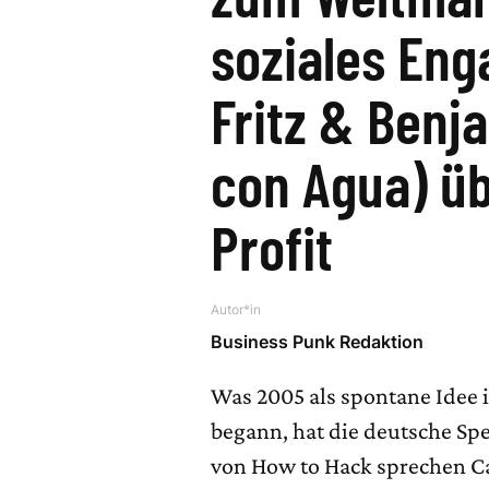
soziales En
Fritz & Benj
con Agua) übe
Profit
Autor*in
Business Punk Redaktion
Was 2005 als spontane Idee i
begann, hat die deutsche Spe
von How to Hack sprechen C