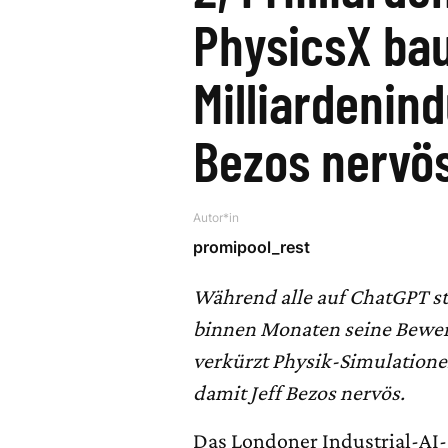
PhysicsX bau
Milliardenin
Bezos nervö
Autor*in
promipool_rest
Während alle auf ChatGPT st
binnen Monaten seine Bewert
verkürzt Physik-Simulation
damit Jeff Bezos nervös.
Das Londoner Industrial-AI-S