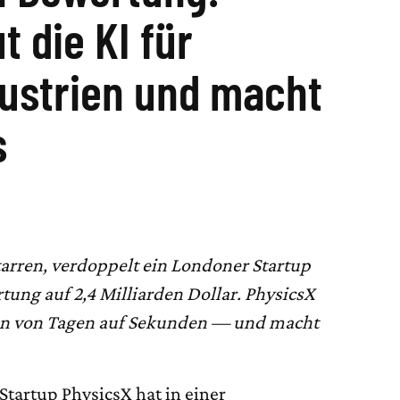
t die KI für
dustrien und macht
s
arren, verdoppelt ein Londoner Startup
ung auf 2,4 Milliarden Dollar. PhysicsX
en von Tagen auf Sekunden — und macht
tartup PhysicsX hat in einer