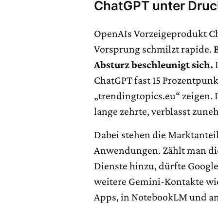
ChatGPT unter Druc
OpenAIs Vorzeigeprodukt Ch
Vorsprung schmilzt rapide.
Absturz beschleunigt sich.
I
ChatGPT fast 15 Prozentpunk
„trendingtopics.eu“ zeigen.
lange zehrte, verblasst zun
Dabei stehen die Marktanteil
Anwendungen. Zählt man die
Dienste hinzu, dürfte Googl
weitere Gemini-Kontakte wi
Apps, in NotebookLM und a