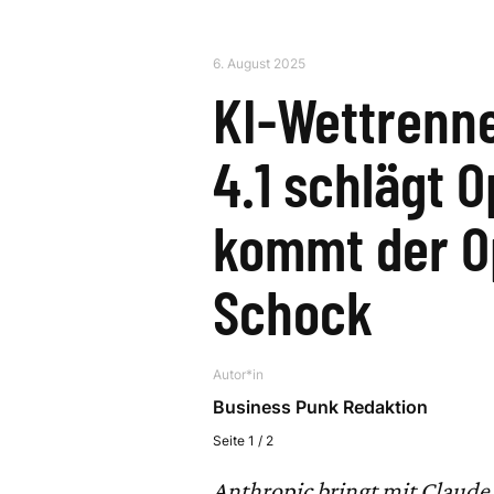
6. August 2025
KI-Wettrenne
4.1 schlägt 
kommt der O
Schock
Autor*in
Business Punk Redaktion
Seite 1 / 2
Anthropic bringt mit Claude