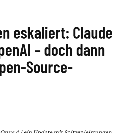
n eskaliert: Claude
OpenAI – doch dann
pen-Source-
 Opus 4.1 ein Update mit Spitzenleistungen