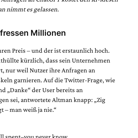
 nimmt es gelassen.
 fressen Millionen
hren Preis – und der ist erstaunlich hoch.
hüllte kürzlich, dass sein Unternehmen
rt, nur weil Nutzer ihre Anfragen an
keln garnieren. Auf die Twitter-Frage, wie
und „Danke“ der User bereits an
en sei, antwortete Altman knapp: „Zig
t – man weiß ja nie.“
well spent–you never know