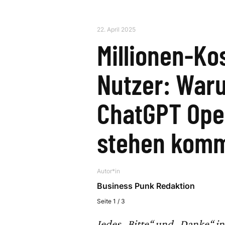
22. April 2025
Millionen-Ko
Nutzer: Waru
ChatGPT Ope
stehen kom
Autor*in
Business Punk Redaktion
Seite 1 / 3
Jedes „Bitte“ und „Danke“ i