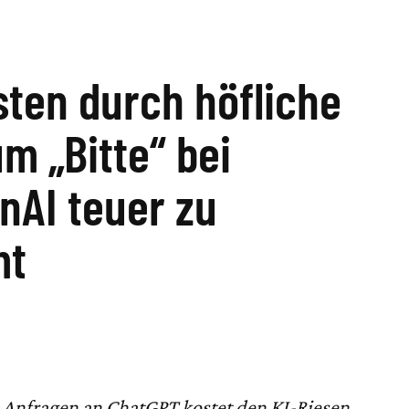
sten durch höfliche
m „Bitte“ bei
nAI teuer zu
mt
n Anfragen an ChatGPT kostet den KI-Riesen