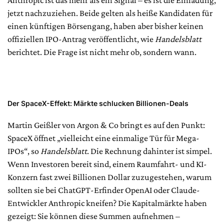
Anthropic ist das mehr als ein Signal – es ist die Einladung,
jetzt nachzuziehen. Beide gelten als heiße Kandidaten für
einen künftigen Börsengang, haben aber bisher keinen
offiziellen IPO-Antrag veröffentlicht, wie
Handelsblatt
berichtet. Die Frage ist nicht mehr ob, sondern wann.
Der SpaceX-Effekt: Märkte schlucken Billionen-Deals
Martin Geißler von Argon & Co bringt es auf den Punkt:
SpaceX öffnet „vielleicht eine einmalige Tür für Mega-
IPOs“, so
Handelsblatt
. Die Rechnung dahinter ist simpel.
Wenn Investoren bereit sind, einem Raumfahrt- und KI-
Konzern fast zwei Billionen Dollar zuzugestehen, warum
sollten sie bei ChatGPT-Erfinder OpenAI oder Claude-
Entwickler Anthropic kneifen? Die Kapitalmärkte haben
gezeigt: Sie können diese Summen aufnehmen –