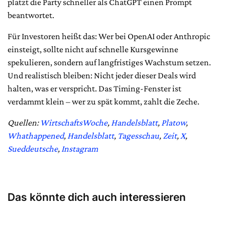
platzt die Party schneller als ChatGPT einen Prompt
beantwortet.
Für Investoren heißt das: Wer bei OpenAI oder Anthropic
einsteigt, sollte nicht auf schnelle Kursgewinne
spekulieren, sondern auf langfristiges Wachstum setzen.
Und realistisch bleiben: Nicht jeder dieser Deals wird
halten, was er verspricht. Das Timing-Fenster ist
verdammt klein – wer zu spät kommt, zahlt die Zeche.
Quellen:
WirtschaftsWoche
,
Handelsblatt
,
Platow
,
Whathappened
,
Handelsblatt
,
Tagesschau
,
Zeit
,
X
,
Sueddeutsche
,
Instagram
Das könnte dich auch interessieren