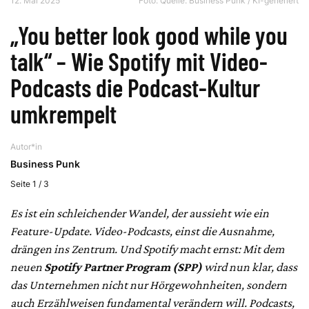
12. Mai 2025
Foto: Quelle: Business Punk / KI-generiert
„You better look good while you
talk“ – Wie Spotify mit Video-
Podcasts die Podcast-Kultur
umkrempelt
Autor*in
Business Punk
Seite 1 / 3
Es ist ein schleichender Wandel, der aussieht wie ein
Feature-Update. Video-Podcasts, einst die Ausnahme,
drängen ins Zentrum. Und Spotify macht ernst: Mit dem
neuen
Spotify Partner Program (SPP)
wird nun klar, dass
das Unternehmen nicht nur Hörgewohnheiten, sondern
auch Erzählweisen fundamental verändern will. Podcasts,