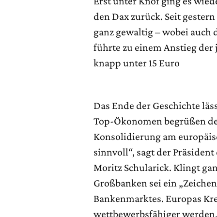
Erst unter Knof ging es wied
den Dax zurück. Seit gester
ganz gewaltig – wobei auch da
führte zu einem Anstieg der
knapp unter 15 Euro
Das Ende der Geschichte läss
Top-Ökonomen begrüßen den 
Konsolidierung am europäi
sinnvoll“, sagt der Präsident 
Moritz Schularick. Klingt gan
Großbanken sei ein „Zeiche
Bankenmarktes. Europas Kre
wettbewerbsfähiger werden.