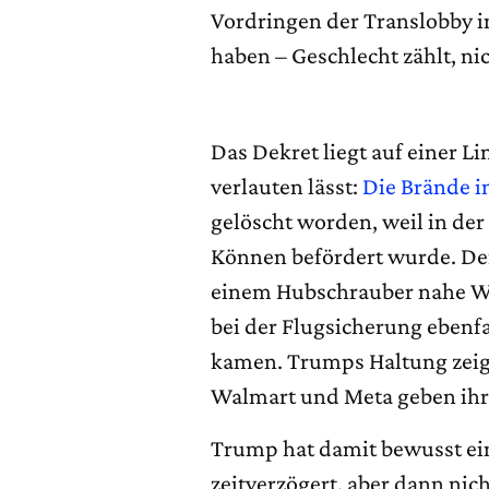
Vordringen der Translobby i
haben – Geschlecht zählt, nic
Das Dekret liegt auf einer 
verlauten lässt:
Die Brände i
gelöscht worden, weil in de
Können befördert wurde. De
einem Hubschrauber nahe Wa
bei der Flugsicherung ebenfal
kamen. Trumps Haltung zei
Walmart und Meta geben ihr
Trump hat damit bewusst ein
zeitverzögert, aber dann nic