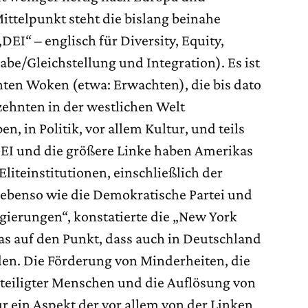
ttelpunkt steht die bislang beinahe
EI“ – englisch für Diversity, Equity,
habe/Gleichstellung und Integration). Es ist
ten Woken (etwa: Erwachten), die bis dato
rzehnten in der westlichen Welt
, in Politik, vor allem Kultur, und teils
DEI und die größere Linke haben Amerikas
liteinstitutionen, einschließlich der
– ebenso wie die Demokratische Partei und
Regierungen“, konstatierte die „New York
as auf den Punkt, dass auch in Deutschland
den. Die Förderung von Minderheiten, die
teiligter Menschen und die Auflösung von
r ein Aspekt der vor allem von der Linken