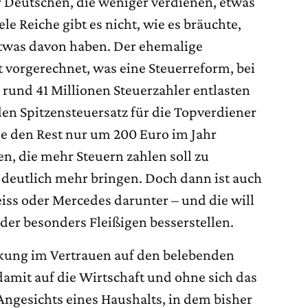
 Deutschen, die weniger verdienen, etwas
ele Reiche gibt es nicht, wie es bräuchte,
etwas davon haben. Der ehemalige
t vorgerechnet, was eine Steuerreform, bei
 rund 41 Millionen Steuerzahler entlasten
 den Spitzensteuersatz für die Topverdiener
e den Rest nur um 200 Euro im Jahr
en, die mehr Steuern zahlen soll zu
 deutlich mehr bringen. Doch dann ist auch
eiss oder Mercedes darunter – und die will
l der besonders Fleißigen besserstellen.
enkung im Vertrauen auf den belebenden
amit auf die Wirtschaft und ohne sich das
ngesichts eines Haushalts, in dem bisher