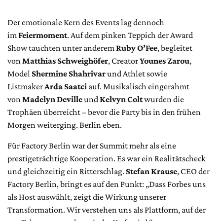
Der emotionale Kern des Events lag dennoch
im
Feiermoment
. Auf dem pinken Teppich der Award
Show tauchten unter anderem
Ruby O’Fee
, begleitet
von
Matthias Schweighöfer
, Creator
Younes Zarou
,
Model
Shermine Shahrivar
und Athlet sowie
Listmaker
Arda Saatci
auf. Musikalisch eingerahmt
von
Madelyn Deville
und
Kelvyn Colt
wurden die
Trophäen überreicht – bevor die Party bis in den frühen
Morgen weiterging. Berlin eben.
Für Factory Berlin war der Summit mehr als eine
prestigeträchtige Kooperation. Es war ein Realitätscheck
und gleichzeitig ein Ritterschlag.
Stefan Krause
, CEO der
Factory Berlin, bringt es auf den Punkt: „Dass Forbes uns
als Host auswählt, zeigt die Wirkung unserer
Transformation. Wir verstehen uns als Plattform, auf der