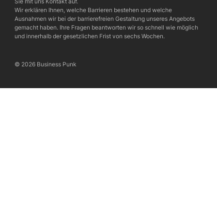
Sie mit uns Kontakt auf.
Wir erklären Ihnen, welche Barrieren bestehen und welche
Ausnahmen wir bei der barrierefreien Gestaltung unseres Angebots
gemacht haben. Ihre Fragen beantworten wir so schnell wie möglich
und innerhalb der gesetzlichen Frist von sechs Wochen.
© 2026 Business Punk