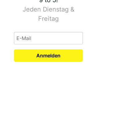
9 to 5!
Jeden Dienstag &
Freitag
Anmelden