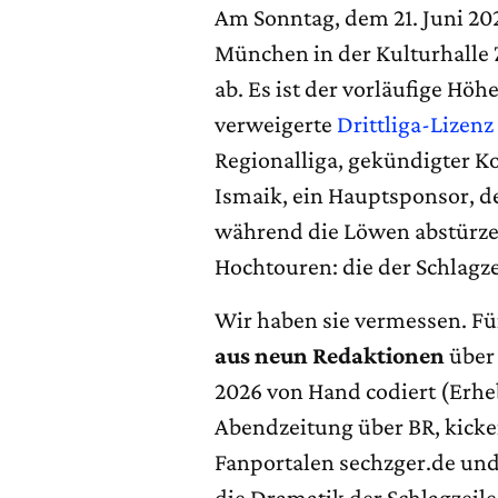
Am Sonntag, dem 21. Juni 20
München in der Kulturhalle Z
ab. Es ist der vorläufige Höh
verweigerte
Drittliga-Lizenz 
Regionalliga, gekündigter K
Ismaik, ein Hauptsponsor, d
während die Löwen abstürzen
Hochtouren: die der Schlagze
Wir haben sie vermessen. F
aus neun Redaktionen
über 
2026 von Hand codiert (Erh
Abendzeitung über BR, kicker
Fanportalen sechzger.de und
die Dramatik der Schlagzeile