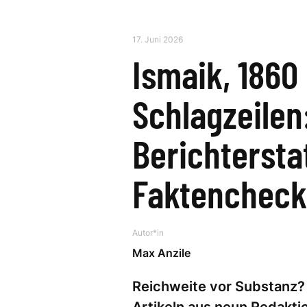
17. Juni 2026
Ismaik, 1860
Schlagzeilen
Berichtersta
Faktenchec
Autor*in
Max Anzile
Reichweite vor Substanz?
Artikeln aus neun Redakt