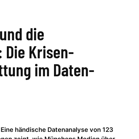
 und die
: Die Krisen-
ttung im Daten-
k
 Eine händische Datenanalyse von 123
ionen zeigt, wie Münchens Medien über