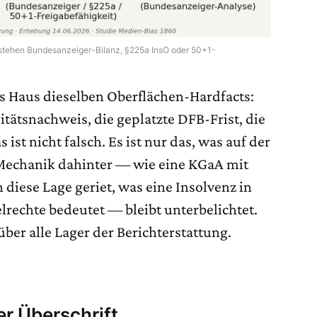
 stehen Bundesanzeiger-Bilanz, §225a InsO oder 50+1-
des Haus dieselben Oberflächen-Hardfacts:
itätsnachweis, die geplatzte DFB-Frist, die
 ist nicht falsch. Es ist nur das, was auf der
 Mechanik dahinter — wie eine KGaA mit
 diese Lage geriet, was eine Insolvenz in
lrechte bedeutet — bleibt unterbelichtet.
 über alle Lager der Berichterstattung.
er Überschrift