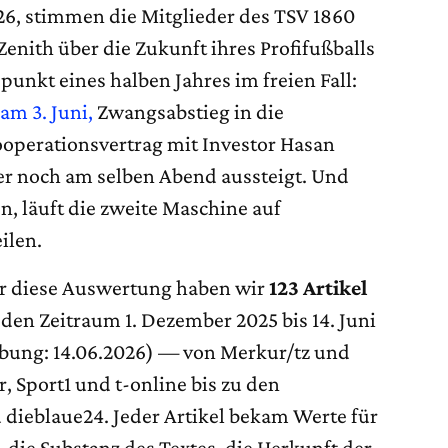
26, stimmen die Mitglieder des TSV 1860
enith über die Zukunft ihres Profifußballs
epunkt eines halben Jahres im freien Fall:
am 3. Juni,
Zwangsabstieg in die
ooperationsvertrag mit Investor Hasan
er noch am selben Abend aussteigt. Und
, läuft die zweite Maschine auf
ilen.
ür diese Auswertung haben wir
123 Artikel
den Zeitraum 1. Dezember 2025 bis 14. Juni
ebung: 14.06.2026) — von Merkur/tz und
, Sport1 und t-online bis zu den
 dieblaue24. Jeder Artikel bekam Werte für
, die Substanz des Textes, die Herkunft der