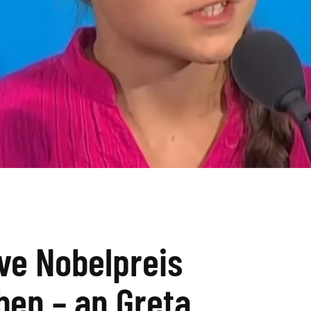
ive Nobelpreis
en – an Greta