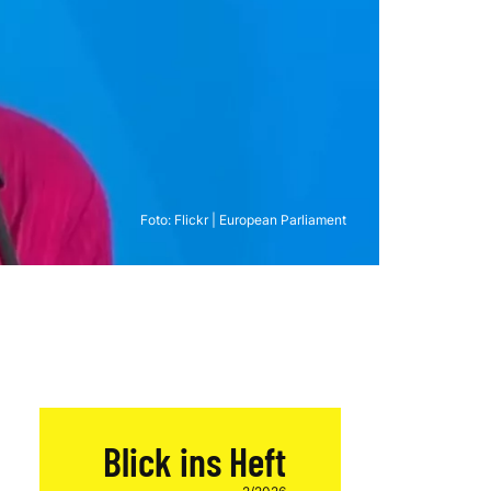
Foto:
Flickr | European Parliament
Blick ins Heft